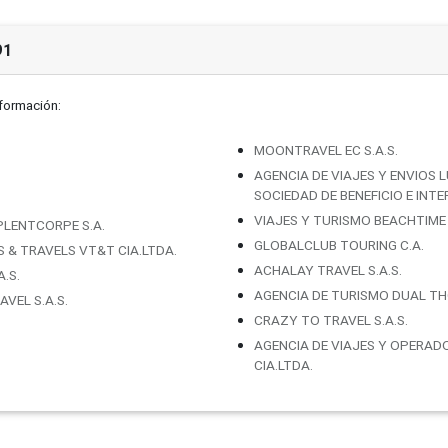
91
nformación:
MOONTRAVEL EC S.A.S.
AGENCIA DE VIAJES Y ENVIOS 
SOCIEDAD DE BENEFICIO E INT
VIAJES Y TURISMO BEACHTIME 
LENTCORPE S.A.
GLOBALCLUB TOURING C.A.
& TRAVELS VT&T CIA.LTDA.
ACHALAY TRAVEL S.A.S.
.S.
AGENCIA DE TURISMO DUAL TH
VEL S.A.S.
CRAZY TO TRAVEL S.A.S.
AGENCIA DE VIAJES Y OPERADO
CIA.LTDA.