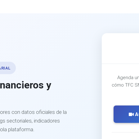
ARIAL
Agenda un
inancieros y
cómo TFC SM
ores con datos oficiales de la
A
s sectoriales, indicadores
sola plataforma.