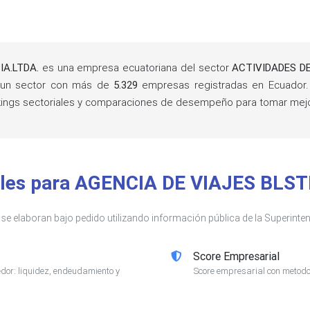
IA.LTDA.
es una empresa ecuatoriana del sector
ACTIVIDADES D
 un sector con más de
5.329
empresas registradas en Ecuador
rankings sectoriales y comparaciones de desempeño para tomar mej
ibles para AGENCIA DE VIAJES BLS
s se elaboran bajo pedido utilizando información pública de la Superin
Score Empresarial
or: liquidez, endeudamiento y
Score empresarial con metodol