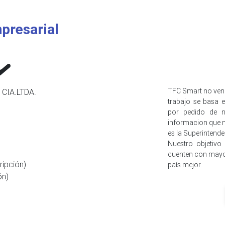
presarial
TFC Smart no ven
CIA.LTDA.
trabajo se basa e
por pedido de n
informacion que n
es la Superintend
Nuestro objetivo
cuenten con mayo
ripción)
país mejor.
ón)