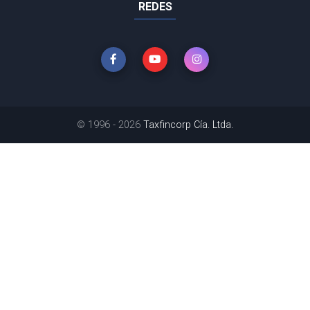
REDES
© 1996 - 2026
Taxfincorp Cía. Ltda.