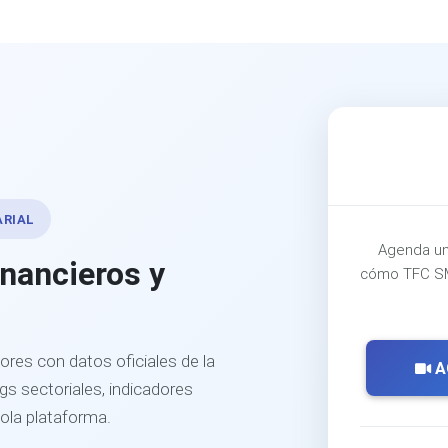
ARIAL
Agenda un
inancieros y
cómo TFC SM
ores con datos oficiales de la
A
s sectoriales, indicadores
sola plataforma.