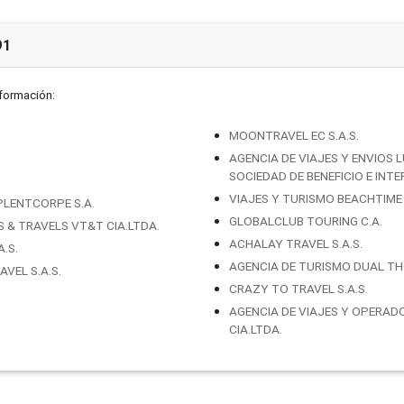
91
nformación:
MOONTRAVEL EC S.A.S.
AGENCIA DE VIAJES Y ENVIOS 
SOCIEDAD DE BENEFICIO E INT
VIAJES Y TURISMO BEACHTIME 
LENTCORPE S.A.
GLOBALCLUB TOURING C.A.
& TRAVELS VT&T CIA.LTDA.
ACHALAY TRAVEL S.A.S.
.S.
AGENCIA DE TURISMO DUAL TH
VEL S.A.S.
CRAZY TO TRAVEL S.A.S.
AGENCIA DE VIAJES Y OPERADO
CIA.LTDA.