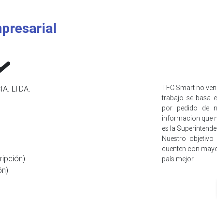
presarial
TFC Smart no ven
A. LTDA.
trabajo se basa e
por pedido de n
informacion que n
es la Superintend
Nuestro objetivo
cuenten con mayo
ripción)
país mejor.
ón)