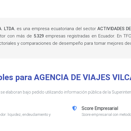
. LTDA.
es una empresa ecuatoriana del sector
ACTIVIDADES DE
ctor con más de
5.329
empresas registradas en Ecuador. En TFC
sectoriales y comparaciones de desempeño para tomar mejores de
ibles para AGENCIA DE VIAJES VIL
s se elaboran bajo pedido utilizando información pública de la Superin
Score Empresarial
or: liquidez, endeudamiento y
Score empresarial con metodol