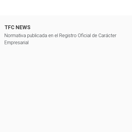
TFC NEWS
Normativa publicada en el Registro Oficial de Carácter
Empresarial
10 noviembre 2025
Guía de cálculo del impuesto a las utilidades acumuladas - Ley
Orgánica De Transparencia Social y su reglamento