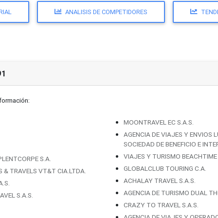
RIAL
ANALISIS DE COMPETIDORES
TEND
91
nformación:
MOONTRAVEL EC S.A.S.
AGENCIA DE VIAJES Y ENVIOS 
SOCIEDAD DE BENEFICIO E INT
VIAJES Y TURISMO BEACHTIME 
LENTCORPE S.A.
GLOBALCLUB TOURING C.A.
& TRAVELS VT&T CIA.LTDA.
ACHALAY TRAVEL S.A.S.
.S.
AGENCIA DE TURISMO DUAL TH
VEL S.A.S.
CRAZY TO TRAVEL S.A.S.
AGENCIA DE VIAJES Y OPERADO