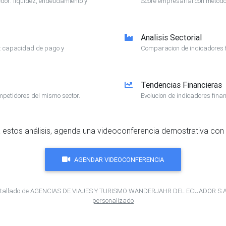
or: liquidez, endeudamiento y
Score empresarial con metodol
Analisis Sectorial
e: capacidad de pago y
Comparacion de indicadores f
Tendencias Financieras
mpetidores del mismo sector.
Evolucion de indicadores finan
 estos análisis, agenda una videoconferencia demostrativa con 
AGENDAR VIDEOCONFERENCIA
ro detallado de AGENCIAS DE VIAJES Y TURISMO WANDERJAHR DEL ECUADOR S
personalizado