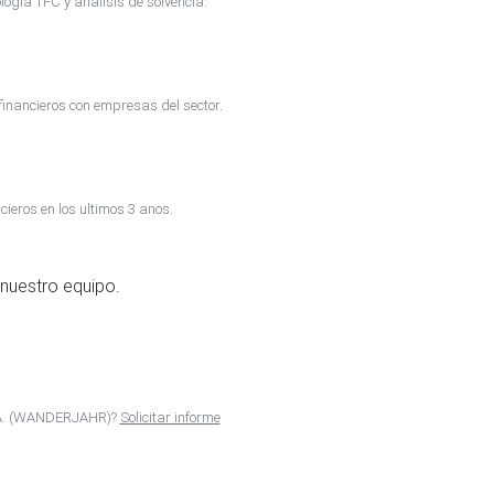
ogia TFC y analisis de solvencia.
inancieros con empresas del sector.
cieros en los ultimos 3 anos.
nuestro equipo.
.A. (WANDERJAHR)?
Solicitar informe