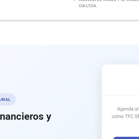
CIA.LTDA.
ARIAL
Agenda un
inancieros y
cómo TFC SM