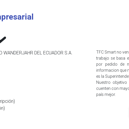
presarial
TFC Smart no ven
O WANDERJAHR DEL ECUADOR S.A.
trabajo se basa e
por pedido de n
informacion que n
es la Superintend
Nuestro objetivo
cuenten con mayo
país mejor.
ripción)
ón)