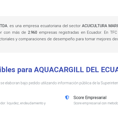
TDA.
es una empresa ecuatoriana del sector
ACUICULTURA MAR
tor con más de
2.960
empresas registradas en Ecuador. En TFC 
sectoriales y comparaciones de desempeño para tomar mejores de
onibles para AQUACARGILL DEL ECU
s se elaboran bajo pedido utilizando información pública de la Superin
Score Empresarial
or: liquidez, endeudamiento y
Score empresarial con metodol