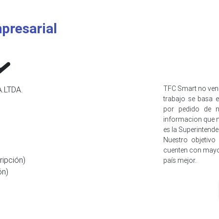
presarial
TFC Smart no ven
.LTDA.
trabajo se basa e
por pedido de n
informacion que n
es la Superintend
Nuestro objetivo
cuenten con mayo
ripción)
país mejor.
ón)