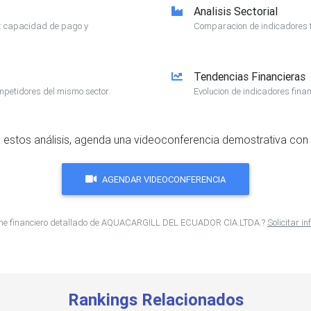
Analisis Sectorial
e: capacidad de pago y
Comparacion de indicadores f
Tendencias Financieras
mpetidores del mismo sector.
Evolucion de indicadores finan
 estos análisis, agenda una videoconferencia demostrativa con 
AGENDAR VIDEOCONFERENCIA
rme financiero detallado de AQUACARGILL DEL ECUADOR CIA.LTDA.?
Solicitar i
Rankings Relacionados