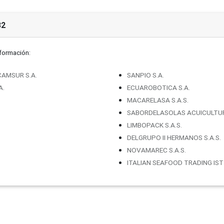
32
nformación:
AMSUR S.A.
SANPIO S.A.
A.
ECUAROBOTICA S.A.
MACARELASA S.A.S.
SABORDELASOLAS ACUICULTURA
LIMBOPACK S.A.S.
DELGRUPO II HERMANOS S.A.S.
NOVAMAREC S.A.S.
ITALIAN SEAFOOD TRADING IST