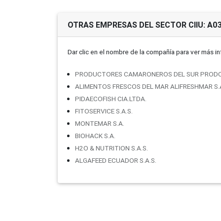
OTRAS EMPRESAS DEL SECTOR CIIU: A0
Dar clic en el nombre de la compañí­a para ver más i
PRODUCTORES CAMARONEROS DEL SUR PRODC
ALIMENTOS FRESCOS DEL MAR ALIFRESHMAR S.
PIDAECOFISH CIA.LTDA.
FITOSERVICE S.A.S.
MONTEMAR S.A.
BIOHACK S.A.
H2O & NUTRITION S.A.S.
ALGAFEED ECUADOR S.A.S.