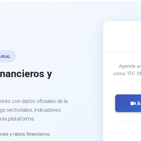
ARIAL
Agenda un
inancieros y
cómo TFC SM
ores con datos oficiales de la
A
s sectoriales, indicadores
sola plataforma.
ores y ratios financieros