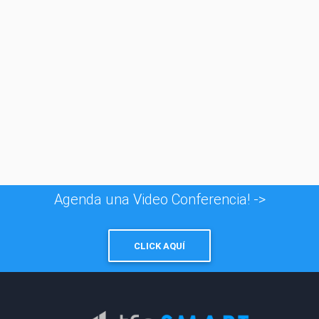
© 1996 - 2026
Taxfincorp Cía. Ltda.