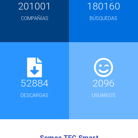
201001
180160
COMPAÑÍAS
BÚSQUEDAS
52884
2096
DESCARGAS
USUARIOS
Somos TFC Smart