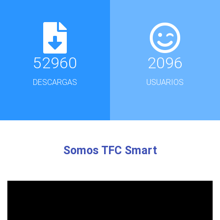
52960
2096
DESCARGAS
USUARIOS
Somos TFC Smart