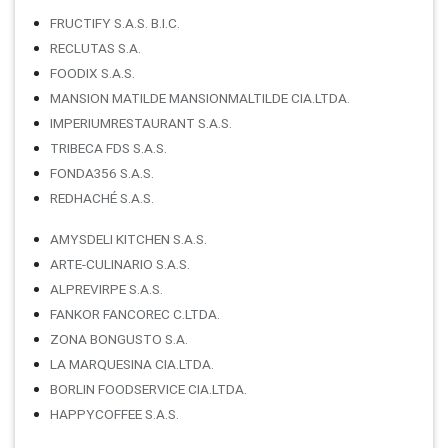
FRUCTIFY S.A.S. B.I.C.
RECLUTAS S.A.
FOODIX S.A.S.
MANSION MATILDE MANSIONMALTILDE CIA.LTDA.
IMPERIUMRESTAURANT S.A.S.
TRIBECA FDS S.A.S.
FONDA356 S.A.S.
REDHACHÉ S.A.S.
AMYSDELI KITCHEN S.A.S.
ARTE-CULINARIO S.A.S.
ALPREVIRPE S.A.S.
FANKOR FANCOREC C.LTDA.
ZONA BONGUSTO S.A.
LA MARQUESINA CIA.LTDA.
BORLIN FOODSERVICE CIA.LTDA.
HAPPYCOFFEE S.A.S.