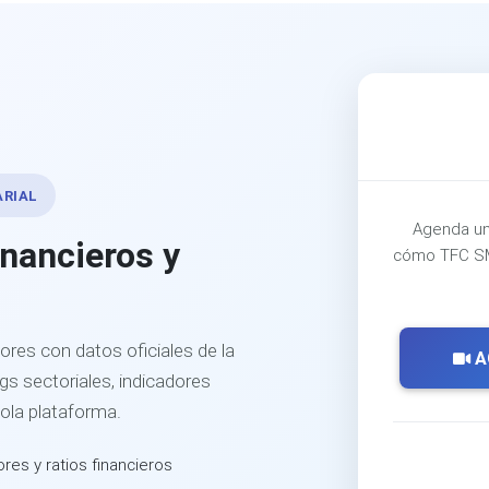
ARIAL
Agenda un
inancieros y
cómo TFC SM
ores con datos oficiales de la
A
s sectoriales, indicadores
sola plataforma.
ores y ratios financieros