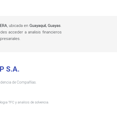
TERA
, ubicada en
Guayaquil, Guayas
.
es acceder a analisis financieros
resariales.
P S.A.
tendencia de Compañías.
ogia TFC y analisis de solvencia.