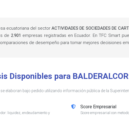
a ecuatoriana del sector
ACTIVIDADES DE SOCIEDADES DE CAR
ás de
2.901
empresas registradas en Ecuador. En TFC Smart pued
 y comparaciones de desempeño para tomar mejores decisiones emp
sis Disponibles para BALDERALCOR
s se elaboran bajo pedido utilizando información pública de la Superin
Score Empresarial
or: liquidez, endeudamiento y
Score empresarial con metodol