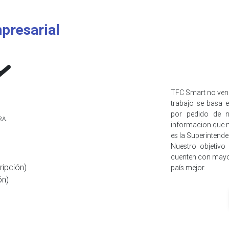
presarial
TFC Smart no ven
trabajo se basa e
por pedido de n
RA.
informacion que n
es la Superintend
Nuestro objetivo
cuenten con mayo
ripción)
país mejor.
ón)