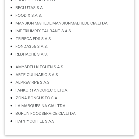
RECLUTAS S.A.
FOODIX S.A.S.
MANSION MATILDE MANSIONMALTILDE CIA.LTDA.
IMPERIUMRESTAURANT S.A.S.
TRIBECA FDS S.A.S.
FONDA356 S.A.S.
REDHACHÉ S.A.S.
AMYSDELI KITCHEN S.A.S.
ARTE-CULINARIO S.A.S.
ALPREVIRPE S.A.S.
FANKOR FANCOREC C.LTDA.
ZONA BONGUSTO S.A.
LA MARQUESINA CIA.LTDA.
BORLIN FOODSERVICE CIA.LTDA.
HAPPYCOFFEE S.A.S.