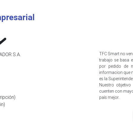
presarial
TFC Smart no ven
ADOR S.A.
trabajo se basa e
por pedido de n
informacion que n
es la Superintend
Nuestro objetivo
cuenten con mayo
ripción)
país mejor.
ón)