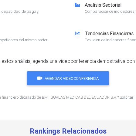
Analisis Sectorial
e: capacidad de pago y
Comparacion de indicadores f
Tendencias Financieras
mpetidores del mismo sector.
Evolucion de indicadores finan
 estos análisis, agenda una videoconferencia demostrativa con 
AGENDAR VIDEOCONFERENCIA
me financiero detallado de BMI IGUALAS MEDICAS DEL ECUADOR S.A.?
Solicitar
Rankings Relacionados