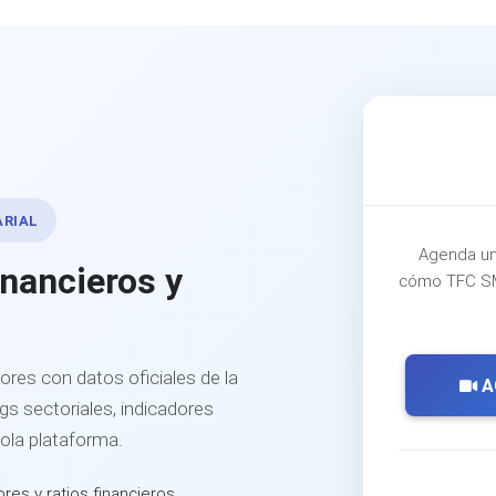
ARIAL
Agenda un
inancieros y
cómo TFC SM
ores con datos oficiales de la
A
s sectoriales, indicadores
sola plataforma.
ores y ratios financieros