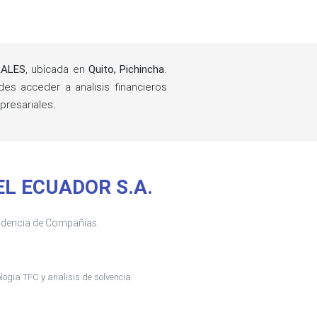
RALES
, ubicada en
Quito, Pichincha
.
s acceder a analisis financieros
resariales.
DEL ECUADOR S.A.
tendencia de Compañías.
ogia TFC y analisis de solvencia.