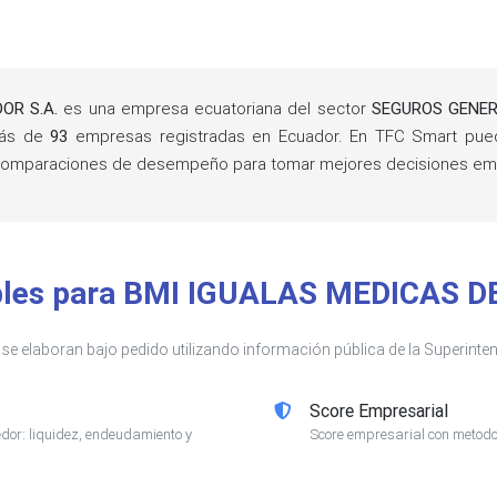
OR S.A.
es una empresa ecuatoriana del sector
SEGUROS GENE
más de
93
empresas registradas en Ecuador. En TFC Smart puede
 y comparaciones de desempeño para tomar mejores decisiones emp
ibles para BMI IGUALAS MEDICAS 
s se elaboran bajo pedido utilizando información pública de la Superin
Score Empresarial
or: liquidez, endeudamiento y
Score empresarial con metodol