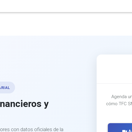
ARIAL
Agenda un
inancieros y
cómo TFC SM
ores con datos oficiales de la
A