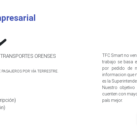
presarial
TFC Smart no ven
E TRANSPORTES ORENSES
trabajo se basa e
por pedido de n
E PASAJEROS POR VÍA TERRESTRE.
informacion que n
es la Superintend
Nuestro objetivo
cuenten con mayo
ripción)
país mejor.
ón)