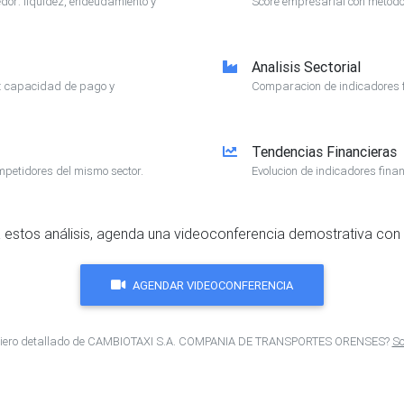
or: liquidez, endeudamiento y
Score empresarial con metodol
Analisis Sectorial
e: capacidad de pago y
Comparacion de indicadores f
Tendencias Financieras
mpetidores del mismo sector.
Evolucion de indicadores finan
 estos análisis, agenda una videoconferencia demostrativa con 
AGENDAR VIDEOCONFERENCIA
anciero detallado de CAMBIOTAXI S.A. COMPANIA DE TRANSPORTES ORENSES?
So