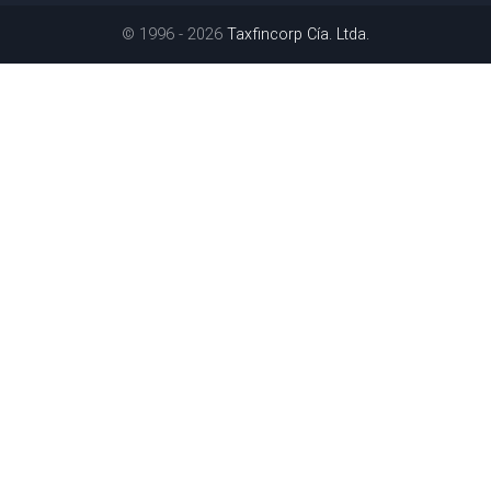
© 1996 - 2026
Taxfincorp Cía. Ltda.