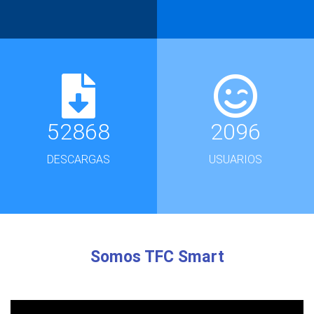
52868
2096
DESCARGAS
USUARIOS
Somos TFC Smart