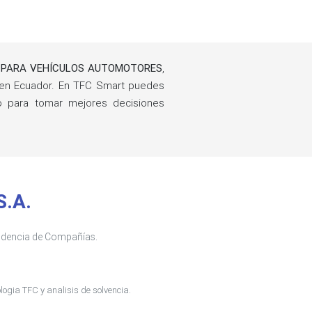
S PARA VEHÍCULOS AUTOMOTORES
,
en Ecuador. En TFC Smart puedes
ño para tomar mejores decisiones
S.A.
tendencia de Compañías.
ogia TFC y analisis de solvencia.