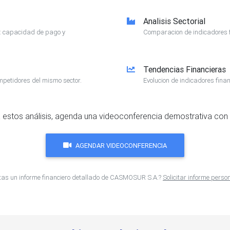
Analisis Sectorial
e: capacidad de pago y
Comparacion de indicadores f
Tendencias Financieras
mpetidores del mismo sector.
Evolucion de indicadores finan
 estos análisis, agenda una videoconferencia demostrativa con 
AGENDAR VIDEOCONFERENCIA
tas un informe financiero detallado de CASMOSUR S.A.?
Solicitar informe perso