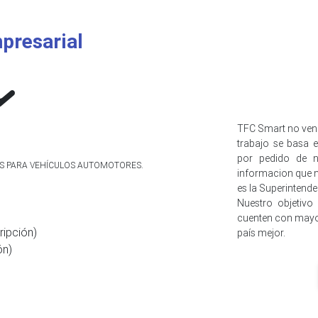
presarial
TFC Smart no ven
trabajo se basa e
por pedido de n
IOS PARA VEHÍCULOS AUTOMOTORES.
informacion que n
es la Superintend
Nuestro objetivo
cuenten con mayo
ripción)
país mejor.
ón)