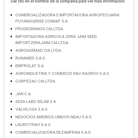
Dar clic en el nombre de la compañí­a para ver más información:
COMERCIALIZADORA E IMPORTADORA AGROPECUARIA
PUYANGUENSE COIMAP S.A.
PRODEGRANOS CIA.LTDA.
IMPORTADORA AGRICOLA ZERA JAIM SEED.
IMPORTZERAJAIM CIA.LTDA.
AGROASEMAD CIA.LTDA.
RUNAMED S.A.S.
EMPROLAT S.A.
AGROINDUSTRIA Y COMERCIO R&V RAGROV S.A.S.
CORPEZAC CIA.LTDA.
JAN C.A.
SESA LABS SELAB S.A.
V&LVILOSA S.A.S.
NEGOCIOS ANDINOS UNIDOS NEAU S.A.S.
LAUROTRAVI S.A.S.
COMERCIALIZADORA REZAMFRAN S.A.S.