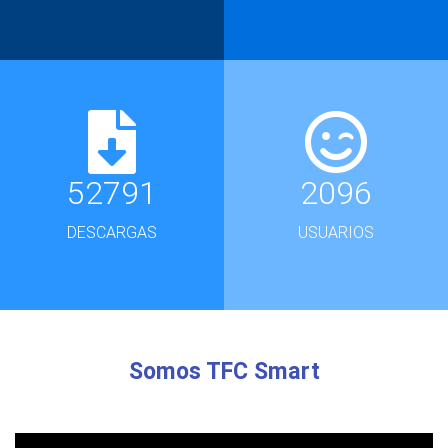
52791
2096
DESCARGAS
USUARIOS
Somos TFC Smart