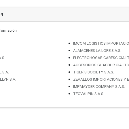
64
nformación:
IMCOM LOGISTICS IMPORTACION
ALMACENES LA LORE S.A.S.
.S.
ELECTROHOGAR CARESC CIA.L
ACCESORIOS GUACBUR CIA.LTD
 S.A.
TIGER'S SOCIETY S.A.S.
LYN S.A.
ZEVALLOS IMPORTACIONES Y E
IMPMAYDER COMPANY S.A.S.
TECVALPIN S.A.S.