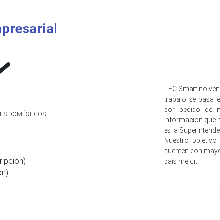
presarial
TFC Smart no ven
trabajo se basa e
por pedido de n
RES DOMÉSTICOS.
informacion que n
es la Superintend
Nuestro objetivo
cuenten con mayo
ripción)
país mejor.
ón)