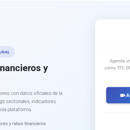
ARIAL
Agenda un
inancieros y
cómo TFC SM
ores con datos oficiales de la
A
s sectoriales, indicadores
sola plataforma.
ores y ratios financieros