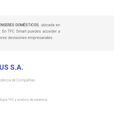
ENSERES DOMÉSTICOS
, ubicada en
. En TFC Smart puedes acceder a
ores decisiones empresariales.
US S.A.
tendencia de Compañías.
ogia TFC y analisis de solvencia.