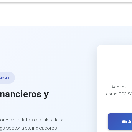
ARIAL
Agenda un
inancieros y
cómo TFC SM
ores con datos oficiales de la
A
s sectoriales, indicadores