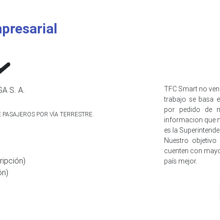
presarial
TFC Smart no ven
A S. A.
trabajo se basa e
por pedido de n
E PASAJEROS POR VÍA TERRESTRE.
informacion que n
es la Superintend
Nuestro objetivo
cuenten con mayo
ripción)
país mejor.
ón)