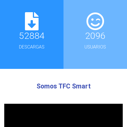
52884
2096
DESCARGAS
USUARIOS
Somos TFC Smart