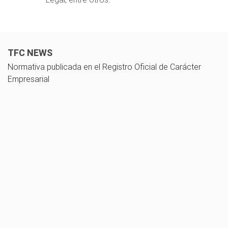
TFC NEWS
Normativa publicada en el Registro Oficial de Carácter
Empresarial
10 noviembre 2025
Guía de cálculo del impuesto a las utilidades acumuladas - Ley
Orgánica De Transparencia Social y su reglamento