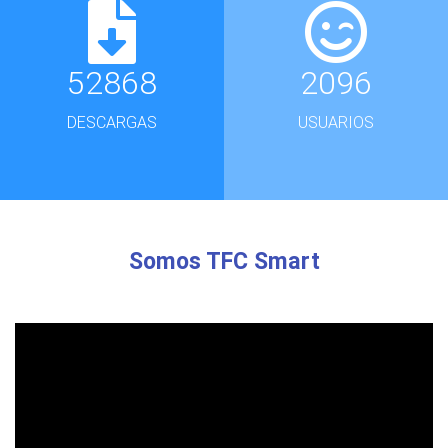
52868
2096
DESCARGAS
USUARIOS
Somos TFC Smart