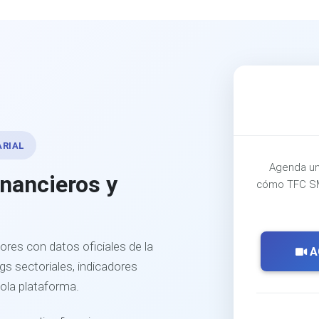
ARIAL
Agenda un
inancieros y
cómo TFC SM
ores con datos oficiales de la
A
s sectoriales, indicadores
sola plataforma.