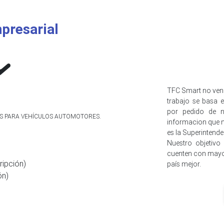
presarial
TFC Smart no ven
trabajo se basa e
por pedido de n
IOS PARA VEHÍCULOS AUTOMOTORES.
informacion que n
es la Superintend
Nuestro objetivo
cuenten con mayo
ripción)
país mejor.
ón)