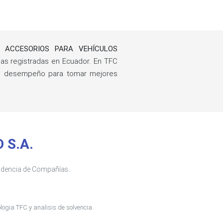
Y ACCESORIOS PARA VEHÍCULOS
s registradas en Ecuador. En TFC
 de desempeño para tomar mejores
 S.A.
tendencia de Compañías.
ogia TFC y analisis de solvencia.