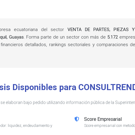
esa ecuatoriana del sector
VENTA DE PARTES, PIEZAS 
quil, Guayas
. Forma parte de un sector con más de
5.172
empresa
 financieros detallados, rankings sectoriales y comparaciones
isis Disponibles para CONSULTREND
s se elaboran bajo pedido utilizando información pública de la Superin
Score Empresarial
or: liquidez, endeudamiento y
Score empresarial con metodol