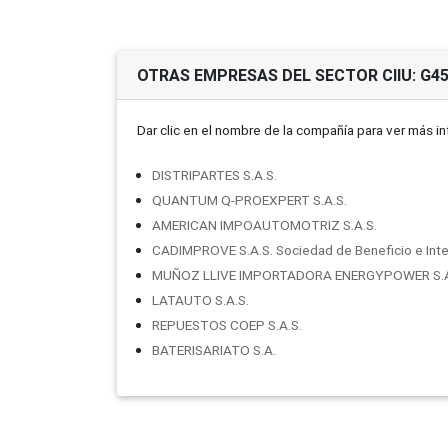
OTRAS EMPRESAS DEL SECTOR CIIU: G4
Dar clic en el nombre de la compañí­a para ver más i
DISTRIPARTES S.A.S.
QUANTUM Q-PROEXPERT S.A.S.
AMERICAN IMPOAUTOMOTRIZ S.A.S.
CADIMPROVE S.A.S. Sociedad de Beneficio e Inte
MUÑOZ LLIVE IMPORTADORA ENERGYPOWER S.A
LATAUTO S.A.S.
REPUESTOS COEP S.A.S.
BATERISARIATO S.A.