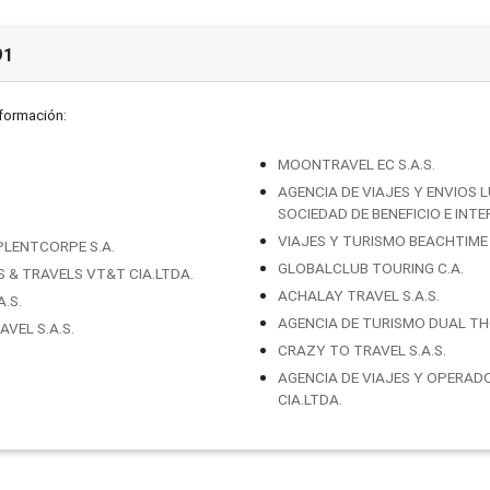
91
nformación:
MOONTRAVEL EC S.A.S.
AGENCIA DE VIAJES Y ENVIOS 
SOCIEDAD DE BENEFICIO E INT
VIAJES Y TURISMO BEACHTIME 
LENTCORPE S.A.
GLOBALCLUB TOURING C.A.
& TRAVELS VT&T CIA.LTDA.
ACHALAY TRAVEL S.A.S.
.S.
AGENCIA DE TURISMO DUAL TH
VEL S.A.S.
CRAZY TO TRAVEL S.A.S.
AGENCIA DE VIAJES Y OPERADO
CIA.LTDA.