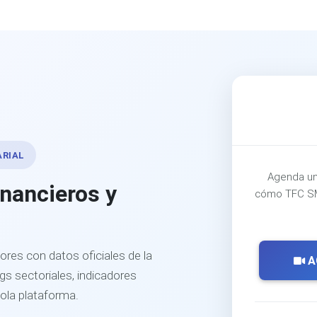
ARIAL
Agenda un
inancieros y
cómo TFC SM
ores con datos oficiales de la
A
s sectoriales, indicadores
sola plataforma.