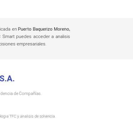
bicada en
Puerto Baquerizo Moreno,
 Smart puedes acceder a analisis
cisiones empresariales.
S.A.
tendencia de Compañías.
ogia TFC y analisis de solvencia.