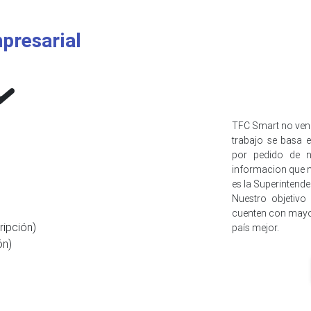
presarial
TFC Smart no ven
trabajo se basa e
por pedido de n
informacion que n
es la Superintend
Nuestro objetivo
cuenten con mayo
ripción)
país mejor.
ón)