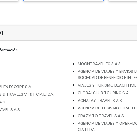
91
nformación:
MOONTRAVEL EC S.A.S.
AGENCIA DE VIAJES Y ENVIOS 
SOCIEDAD DE BENEFICIO E INT
VIAJES Y TURISMO BEACHTIME 
LENTCORPE S.A.
GLOBALCLUB TOURING C.A.
& TRAVELS VT&T CIA.LTDA.
ACHALAY TRAVEL S.A.S.
.S.
AGENCIA DE TURISMO DUAL TH
VEL S.A.S.
CRAZY TO TRAVEL S.A.S.
AGENCIA DE VIAJES Y OPERADO
CIA.LTDA.