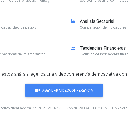
or: liquidez, endeudamiento y
Score empresarial con metodol
Analisis Sectorial
e: capacidad de pago y
Comparacion de indicadores f
Tendencias Financieras
mpetidores del mismo sector.
Evolucion de indicadores finan
 estos análisis, agenda una videoconferencia demostrativa con 
AGENDAR VIDEOCONFERENCIA
inanciero detallado de DISCOVERY TRAVEL IVANNOVA PACHECO CIA. LTDA.?
Soli