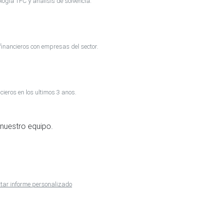
ogia TFC y analisis de solvencia.
inancieros con empresas del sector.
cieros en los ultimos 3 anos.
nuestro equipo.
citar informe personalizado