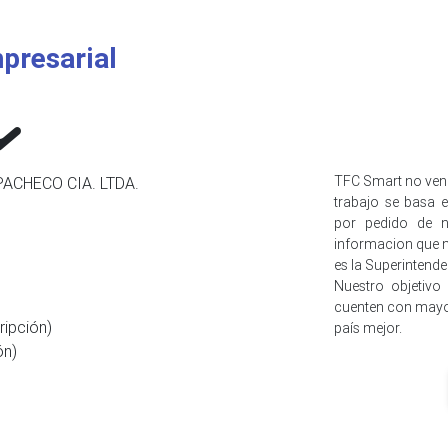
presarial
TFC Smart no ven
ACHECO CIA. LTDA.
trabajo se basa e
por pedido de n
informacion que n
es la Superintend
Nuestro objetivo
cuenten con mayo
ripción)
país mejor.
ón)