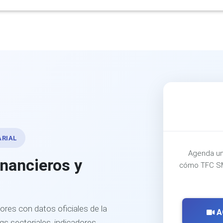
ARIAL
Agenda un
inancieros y
cómo TFC SM
ores con datos oficiales de la
A
s sectoriales, indicadores