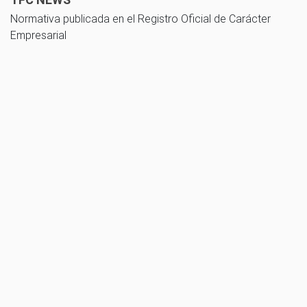
Normativa publicada en el Registro Oficial de Carácter
Empresarial
10 noviembre 2025
Guía de cálculo del impuesto a las utilidades acumuladas - Ley
Orgánica De Transparencia Social y su reglamento