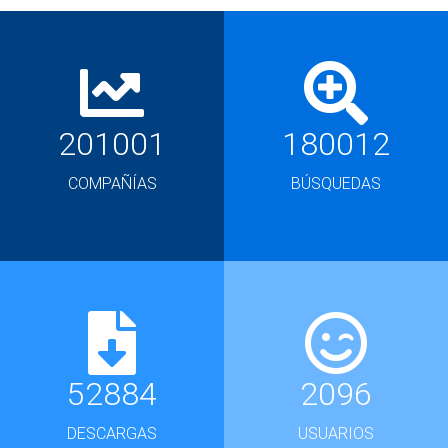
201001
180012
COMPAÑÍAS
BÚSQUEDAS
52884
2096
DESCARGAS
USUARIOS