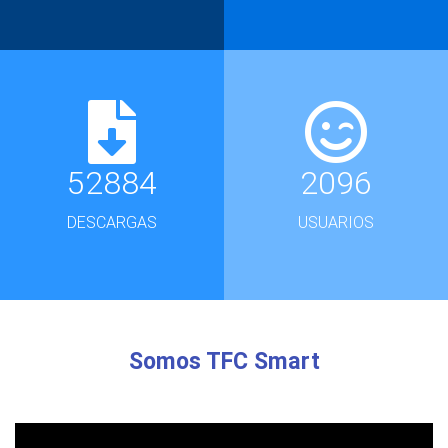
52884
2096
DESCARGAS
USUARIOS
Somos TFC Smart