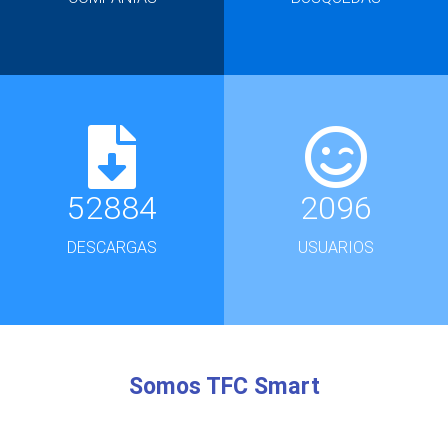
52884
2096
DESCARGAS
USUARIOS
Somos TFC Smart