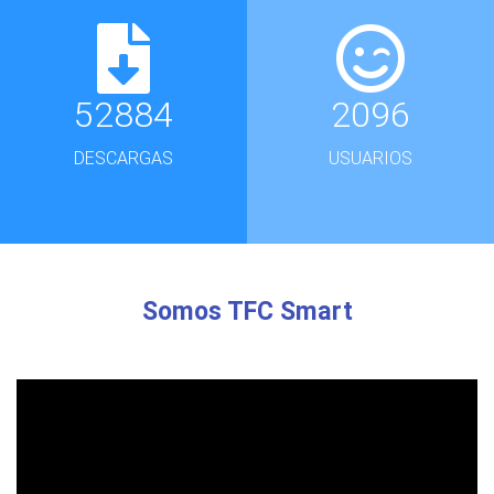
52884
2096
DESCARGAS
USUARIOS
Somos TFC Smart