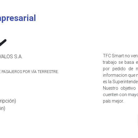
presarial
TFC Smart no ven
ALOS S.A.
trabajo se basa e
por pedido de n
E PASAJEROS POR VÍA TERRESTRE.
informacion que n
es la Superintend
Nuestro objetivo
cuenten con mayo
ripción)
país mejor.
ón)