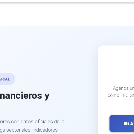
ARIAL
Agenda un
inancieros y
cómo TFC SM
ores con datos oficiales de la
A
s sectoriales, indicadores