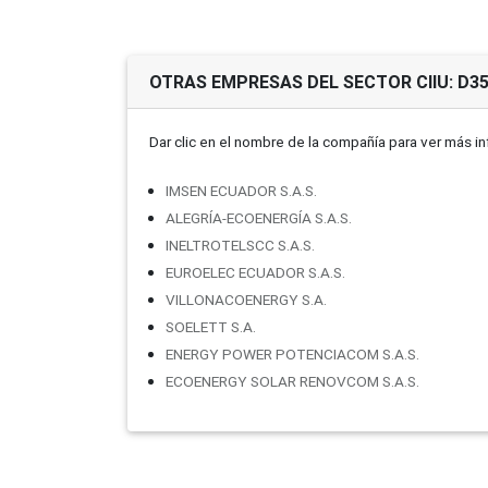
OTRAS EMPRESAS DEL SECTOR CIIU: D3
Dar clic en el nombre de la compañí­a para ver más i
IMSEN ECUADOR S.A.S.
ALEGRÍA-ECOENERGÍA S.A.S.
INELTROTELSCC S.A.S.
EUROELEC ECUADOR S.A.S.
VILLONACOENERGY S.A.
SOELETT S.A.
ENERGY POWER POTENCIACOM S.A.S.
ECOENERGY SOLAR RENOVCOM S.A.S.