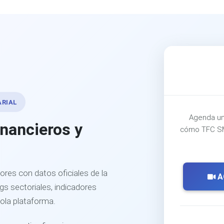
ARIAL
Agenda un
inancieros y
cómo TFC SM
ores con datos oficiales de la
A
s sectoriales, indicadores
sola plataforma.