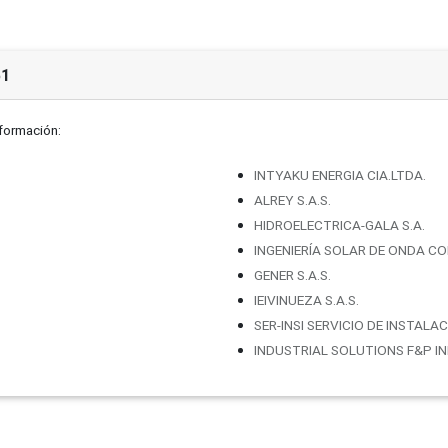
51
nformación:
INTYAKU ENERGIA CIA.LTDA.
ALREY S.A.S.
HIDROELECTRICA-GALA S.A.
INGENIERÍA SOLAR DE ONDA COR
GENER S.A.S.
IEIVINUEZA S.A.S.
SER-INSI SERVICIO DE INSTALAC
INDUSTRIAL SOLUTIONS F&P IN