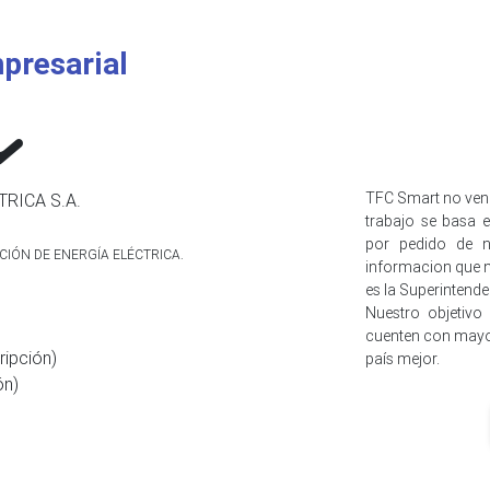
presarial
TFC Smart no ven
RICA S.A.
trabajo se basa e
por pedido de n
CIÓN DE ENERGÍA ELÉCTRICA.
informacion que n
es la Superintend
Nuestro objetivo
cuenten con mayo
ripción)
país mejor.
ón)