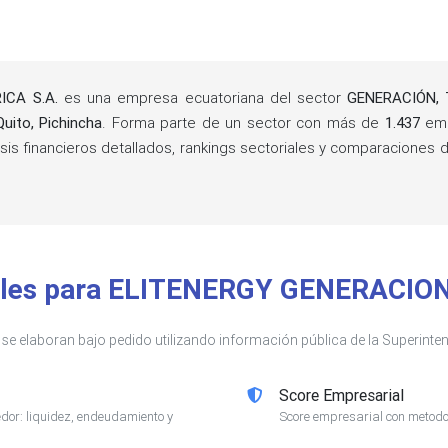
ICA S.A.
es una empresa ecuatoriana del sector
GENERACIÓN, 
Quito, Pichincha
. Forma parte de un sector con más de
1.437
emp
sis financieros detallados, rankings sectoriales y comparacione
ibles para ELITENERGY GENERACIO
s se elaboran bajo pedido utilizando información pública de la Superin
Score Empresarial
or: liquidez, endeudamiento y
Score empresarial con metodol