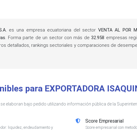
.A.
es una empresa ecuatoriana del sector
VENTA AL POR M
yas
. Forma parte de un sector con más de
32.958
empresas regis
eros detallados, rankings sectoriales y comparaciones de desem
ponibles para EXPORTADORA ISAQUIN
s se elaboran bajo pedido utilizando información pública de la Superin
Score Empresarial
or: liquidez, endeudamiento y
Score empresarial con metodol