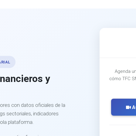
ARIAL
Agenda un
inancieros y
cómo TFC SM
ores con datos oficiales de la
A
s sectoriales, indicadores
sola plataforma.