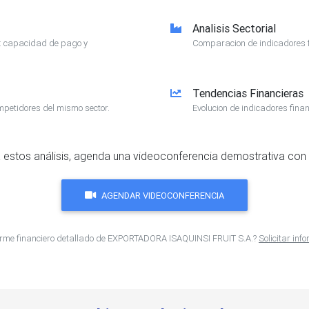
Analisis Sectorial
e: capacidad de pago y
Comparacion de indicadores f
Tendencias Financieras
mpetidores del mismo sector.
Evolucion de indicadores finan
 estos análisis, agenda una videoconferencia demostrativa con 
AGENDAR VIDEOCONFERENCIA
orme financiero detallado de EXPORTADORA ISAQUINSI FRUIT S.A.?
Solicitar in