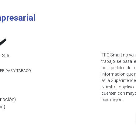
presarial
TFC Smart no ven
 S.A.
trabajo se basa e
por pedido de n
EBIDAS Y TABACO.
informacion que n
es la Superintend
Nuestro objetivo
cuenten con mayo
ripción)
país mejor.
ón)