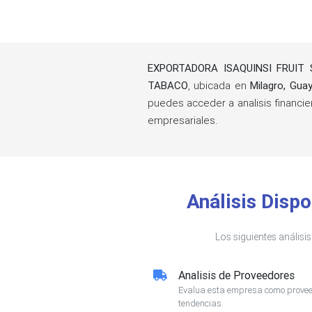
EXPORTADORA ISAQUINSI FRUIT S
TABACO
, ubicada en
Milagro, Gua
puedes acceder a analisis financi
empresariales.
Análisis Dis
Los siguientes análisi
Analisis de Proveedores
Evalua esta empresa como proveed
tendencias.