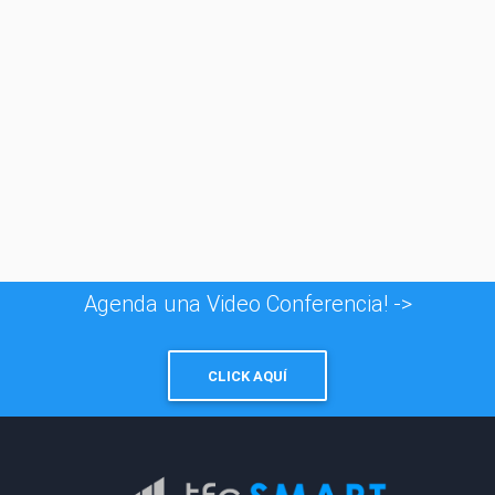
© 1996 - 2026
Taxfincorp Cía. Ltda.