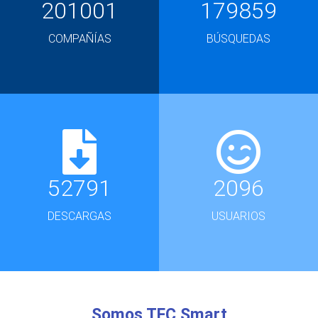
201001
179859
COMPAÑÍAS
BÚSQUEDAS
52791
2096
DESCARGAS
USUARIOS
Somos TFC Smart