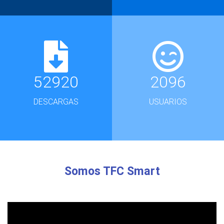
52920
2096
DESCARGAS
USUARIOS
Somos TFC Smart