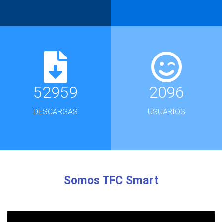
52959
2096
DESCARGAS
USUARIOS
Somos TFC Smart