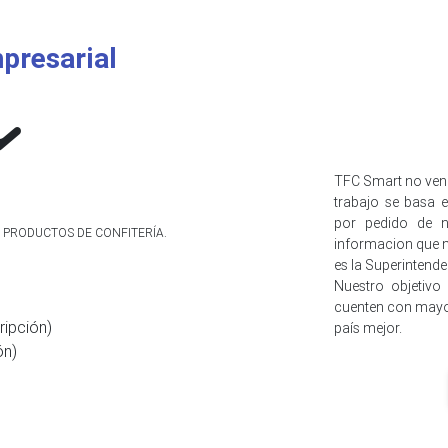
presarial
TFC Smart no ven
trabajo se basa e
por pedido de n
 PRODUCTOS DE CONFITERÍA.
informacion que n
es la Superintend
Nuestro objetivo
cuenten con mayo
ripción)
país mejor.
ón)