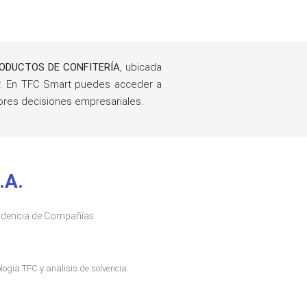
ODUCTOS DE CONFITERÍA
, ubicada
. En TFC Smart puedes acceder a
ores decisiones empresariales.
.A.
tendencia de Compañías.
ogia TFC y analisis de solvencia.