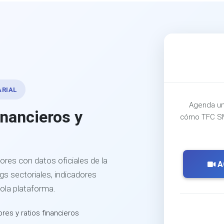
ARIAL
Agenda un
inancieros y
cómo TFC SM
ores con datos oficiales de la
A
s sectoriales, indicadores
sola plataforma.
ores y ratios financieros