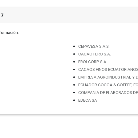
07
nformación:
CEPAVESA S.A.S.
CACAOTERO S.A.
EROLCORP S.A.
CACAOS FINOS ECUATORIANOS 
EMPRESA AGROINDUSTRIAL Y D
ECUADOR COCOA & COFFEE, EC
COMPANIA DE ELABORADOS D
EDECA SA