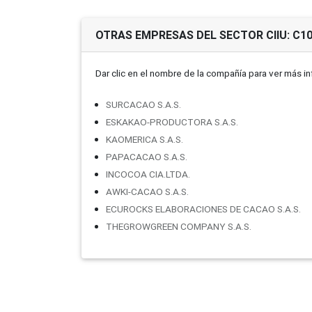
OTRAS EMPRESAS DEL SECTOR CIIU: C1
Dar clic en el nombre de la compañí­a para ver más i
SURCACAO S.A.S.
ESKAKAO-PRODUCTORA S.A.S.
KAOMERICA S.A.S.
PAPACACAO S.A.S.
INCOCOA CIA.LTDA.
AWKI-CACAO S.A.S.
ECUROCKS ELABORACIONES DE CACAO S.A.S.
THEGROWGREEN COMPANY S.A.S.