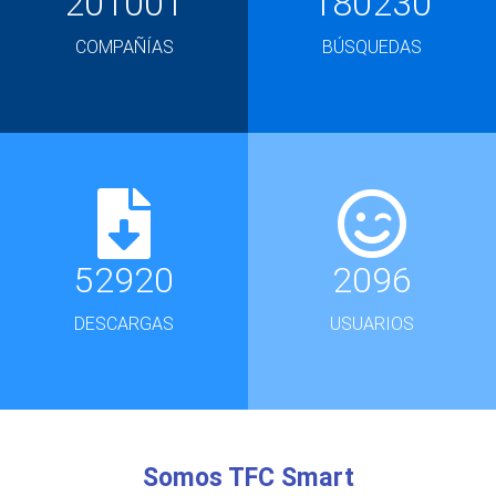
201001
180230
COMPAÑÍAS
BÚSQUEDAS
52920
2096
DESCARGAS
USUARIOS
Somos TFC Smart