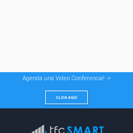
© 1996 - 2026
Taxfincorp Cía. Ltda.