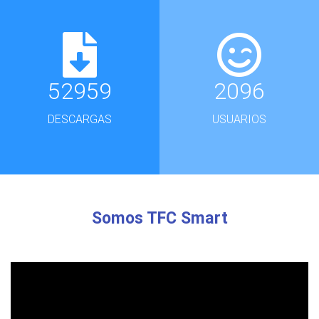
52959
2096
DESCARGAS
USUARIOS
Somos TFC Smart