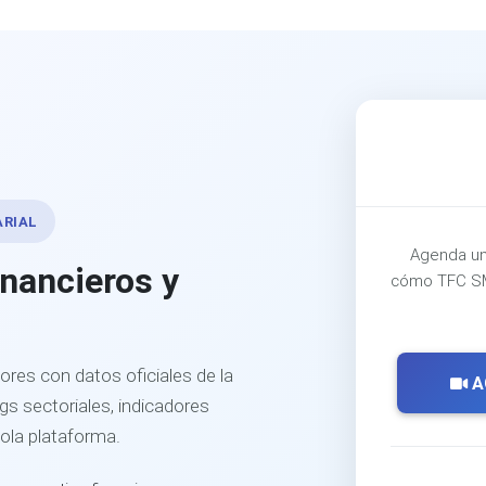
ARIAL
Agenda un
inancieros y
cómo TFC SM
ores con datos oficiales de la
A
s sectoriales, indicadores
sola plataforma.