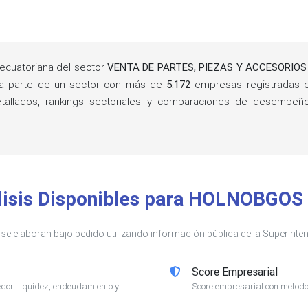
cuatoriana del sector
VENTA DE PARTES, PIEZAS Y ACCESORIO
a parte de un sector con más de
5.172
empresas registradas 
detallados, rankings sectoriales y comparaciones de desempe
lisis Disponibles para HOLNOBGOS 
s se elaboran bajo pedido utilizando información pública de la Superin
Score Empresarial
or: liquidez, endeudamiento y
Score empresarial con metodol