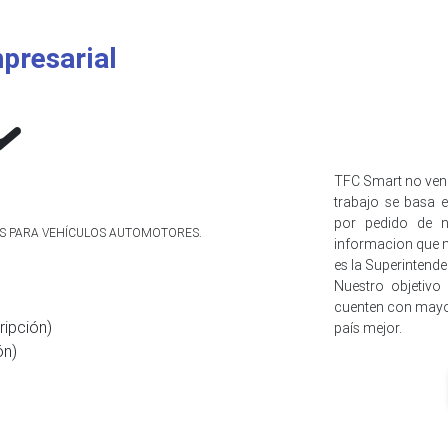
presarial
TFC Smart no ven
trabajo se basa e
por pedido de n
IOS PARA VEHÍCULOS AUTOMOTORES.
informacion que n
es la Superintend
Nuestro objetivo
cuenten con mayo
ripción)
país mejor.
ón)