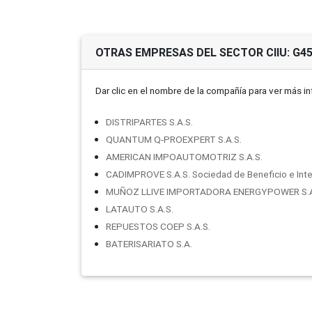
OTRAS EMPRESAS DEL SECTOR CIIU: G4
Dar clic en el nombre de la compañí­a para ver más i
DISTRIPARTES S.A.S.
QUANTUM Q-PROEXPERT S.A.S.
AMERICAN IMPOAUTOMOTRIZ S.A.S.
CADIMPROVE S.A.S. Sociedad de Beneficio e Inte
MUÑOZ LLIVE IMPORTADORA ENERGYPOWER S.A
LATAUTO S.A.S.
REPUESTOS COEP S.A.S.
BATERISARIATO S.A.