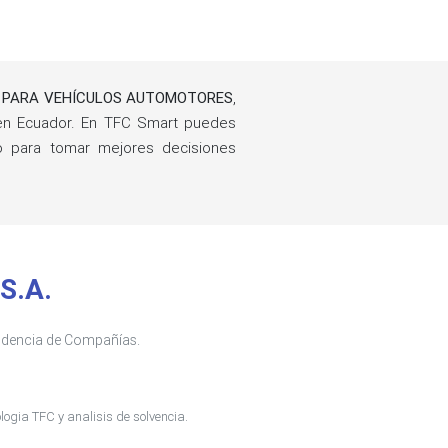
S PARA VEHÍCULOS AUTOMOTORES
,
en Ecuador. En TFC Smart puedes
ño para tomar mejores decisiones
S.A.
tendencia de Compañías.
ogia TFC y analisis de solvencia.