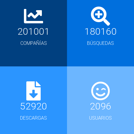
201001
180160
COMPAÑÍAS
BÚSQUEDAS
52920
2096
DESCARGAS
USUARIOS