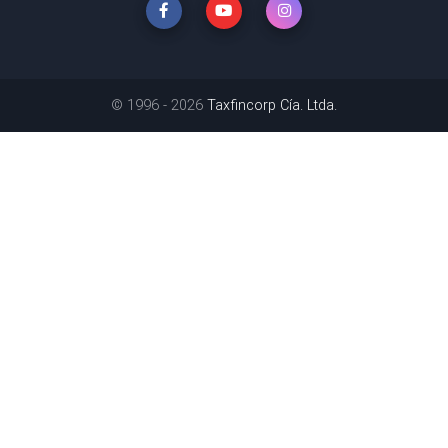
© 1996 - 2026
Taxfincorp Cía. Ltda.