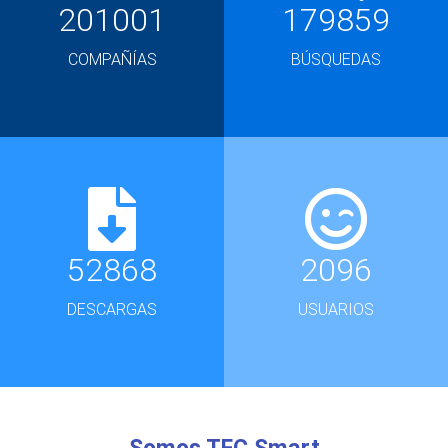
201001
179859
COMPAÑÍAS
BÚSQUEDAS
52868
2096
DESCARGAS
USUARIOS
Somos TFC Smart