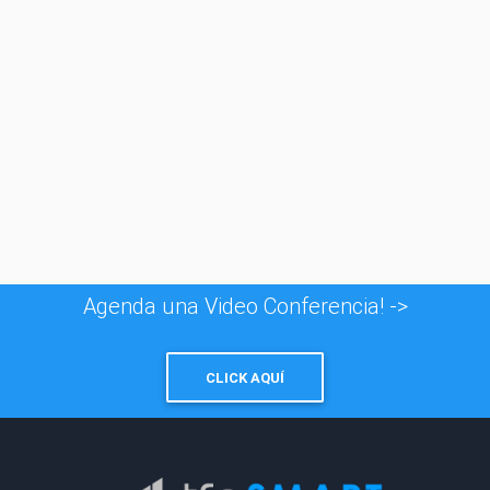
© 1996 - 2026
Taxfincorp Cía. Ltda.