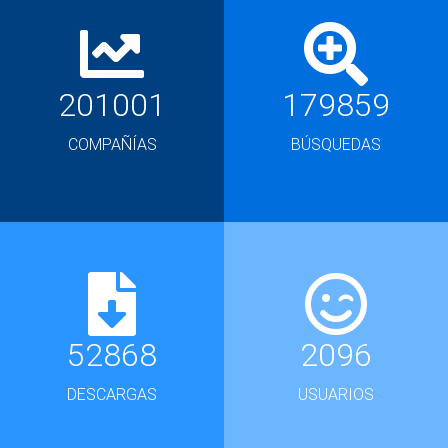
201001
179859
COMPAÑÍAS
BÚSQUEDAS
52868
2096
DESCARGAS
USUARIOS