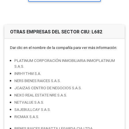
OTRAS EMPRESAS DEL SECTOR CIIU: L682
Dar clic en el nombre de la compañí­a para ver más información:
PLATINUM CORPORACIÓN INMOBILIARIA INMOPLATINUM
S.A.S.
INRHYTHM S.A.
NERS BIENES RAICES S.A.S.
JCAIZAS CENTRO DE NEGOCIOS S.A.S.
NEXO REAL ESTATE NRE S.A.S.
NETVALUE S.A.S.
SAJEBULLCAY S.A.S.
RICMAX S.A.S.
BIENES RAICES PANATTA LEGARDA CIA.LTDA.