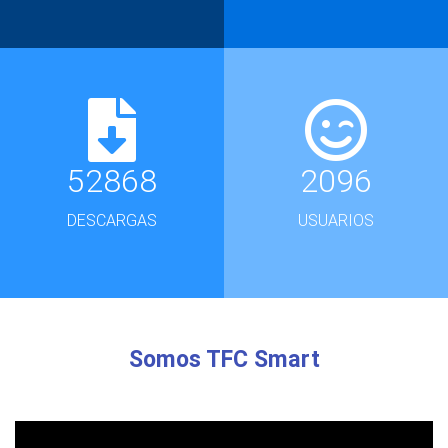
52868
2096
DESCARGAS
USUARIOS
Somos TFC Smart