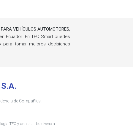
OS PARA VEHÍCULOS AUTOMOTORES
,
en Ecuador. En TFC Smart puedes
ño para tomar mejores decisiones
S.A.
tendencia de Compañías.
ogia TFC y analisis de solvencia.