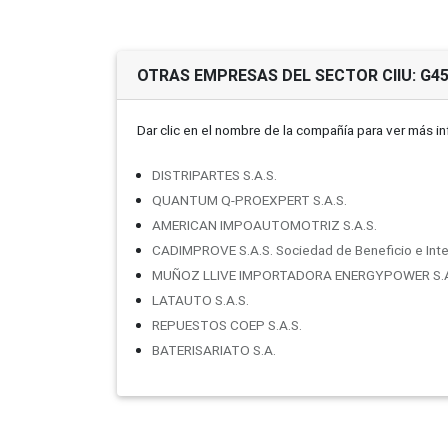
OTRAS EMPRESAS DEL SECTOR CIIU: G4
Dar clic en el nombre de la compañí­a para ver más i
DISTRIPARTES S.A.S.
QUANTUM Q-PROEXPERT S.A.S.
AMERICAN IMPOAUTOMOTRIZ S.A.S.
CADIMPROVE S.A.S. Sociedad de Beneficio e Inte
MUÑOZ LLIVE IMPORTADORA ENERGYPOWER S.A
LATAUTO S.A.S.
REPUESTOS COEP S.A.S.
BATERISARIATO S.A.