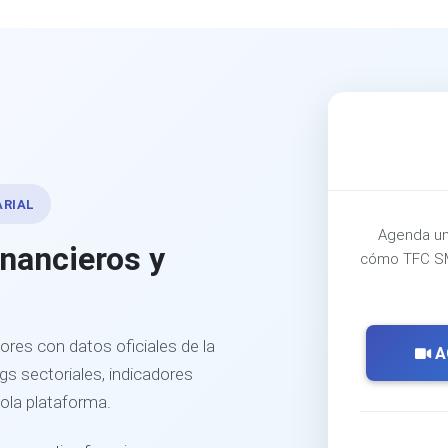
ARIAL
Agenda un
inancieros y
cómo TFC SM
ores con datos oficiales de la
A
s sectoriales, indicadores
sola plataforma.