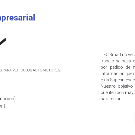
presarial
TFC Smart no ven
trabajo se basa e
por pedido de n
IOS PARA VEHÍCULOS AUTOMOTORES.
informacion que n
es la Superintend
Nuestro objetivo
cuenten con mayo
ripción)
país mejor.
ón)