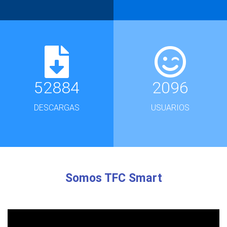
52884
2096
DESCARGAS
USUARIOS
Somos TFC Smart