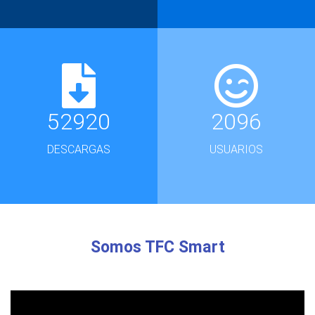
52920
2096
DESCARGAS
USUARIOS
Somos TFC Smart