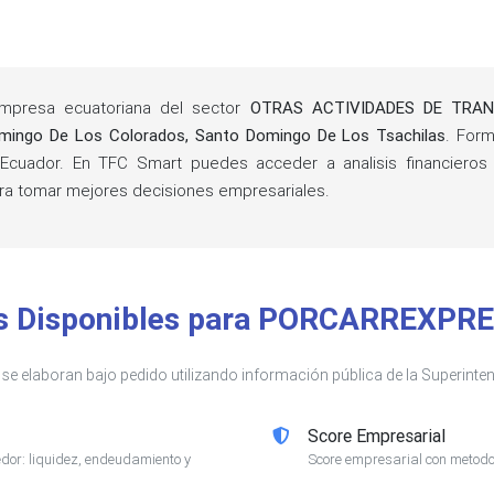
presa ecuatoriana del sector
OTRAS ACTIVIDADES DE TRAN
mingo De Los Colorados, Santo Domingo De Los Tsachilas
. For
cuador. En TFC Smart puedes acceder a analisis financieros de
 tomar mejores decisiones empresariales.
is Disponibles para PORCARREXPRE
s se elaboran bajo pedido utilizando información pública de la Superin
Score Empresarial
or: liquidez, endeudamiento y
Score empresarial con metodol