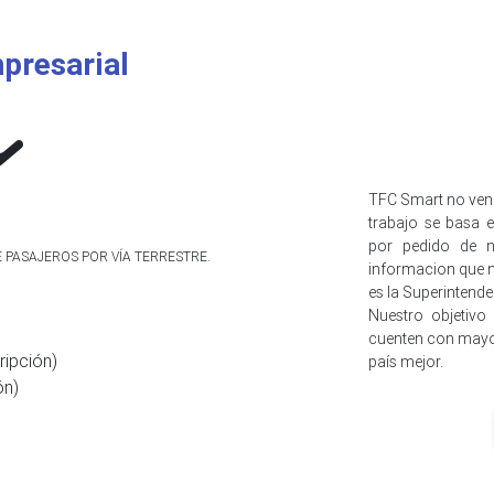
presarial
TFC Smart no ven
trabajo se basa e
por pedido de n
E PASAJEROS POR VÍA TERRESTRE.
informacion que n
es la Superintend
Nuestro objetivo
cuenten con mayo
ripción)
país mejor.
ón)