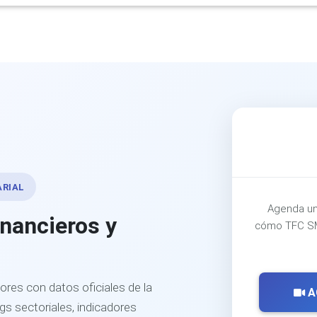
ARIAL
Agenda un
inancieros y
cómo TFC SM
ores con datos oficiales de la
A
s sectoriales, indicadores