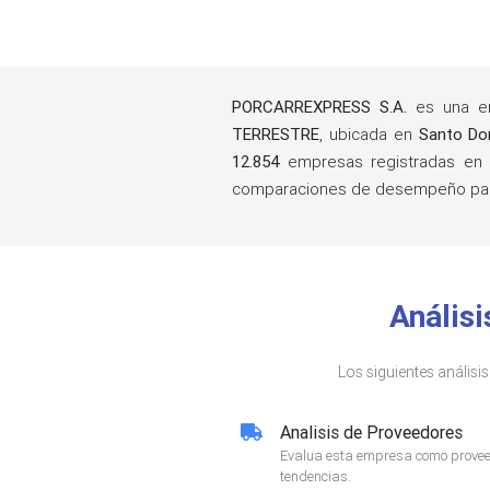
PORCARREXPRESS S.A.
es una em
TERRESTRE
, ubicada en
Santo Do
12.854
empresas registradas en E
comparaciones de desempeño para
Anális
Los siguientes análisi
Analisis de Proveedores
Evalua esta empresa como proveed
tendencias.