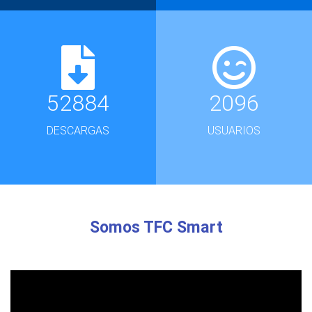
52884
2096
DESCARGAS
USUARIOS
Somos TFC Smart