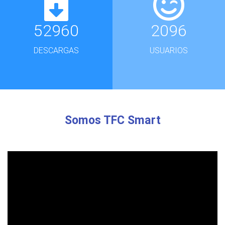
52960
2096
DESCARGAS
USUARIOS
Somos TFC Smart