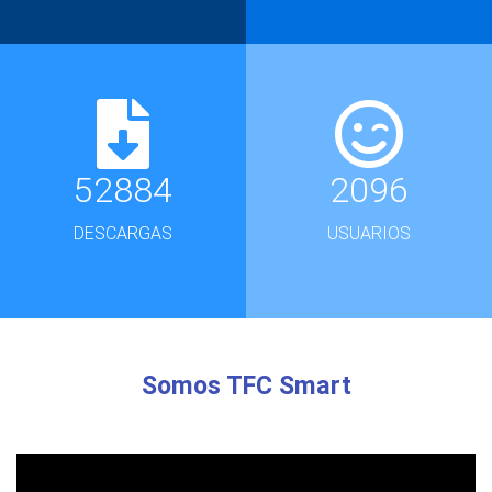
52884
2096
DESCARGAS
USUARIOS
Somos TFC Smart