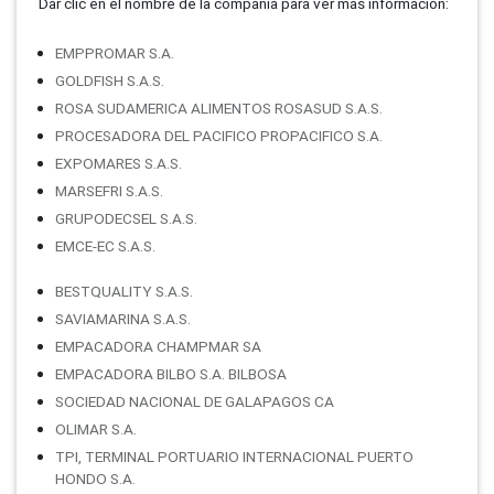
Dar clic en el nombre de la compañí­a para ver más información:
EMPPROMAR S.A.
GOLDFISH S.A.S.
ROSA SUDAMERICA ALIMENTOS ROSASUD S.A.S.
PROCESADORA DEL PACIFICO PROPACIFICO S.A.
EXPOMARES S.A.S.
MARSEFRI S.A.S.
GRUPODECSEL S.A.S.
EMCE-EC S.A.S.
BESTQUALITY S.A.S.
SAVIAMARINA S.A.S.
EMPACADORA CHAMPMAR SA
EMPACADORA BILBO S.A. BILBOSA
SOCIEDAD NACIONAL DE GALAPAGOS CA
OLIMAR S.A.
TPI, TERMINAL PORTUARIO INTERNACIONAL PUERTO
HONDO S.A.