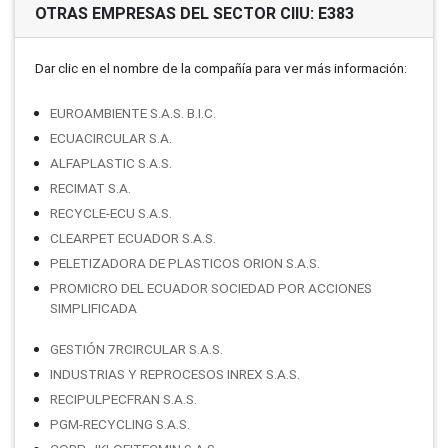
OTRAS EMPRESAS DEL SECTOR CIIU: E383
Dar clic en el nombre de la compañí­a para ver más información:
EUROAMBIENTE S.A.S. B.I.C.
ECUACIRCULAR S.A.
ALFAPLASTIC S.A.S.
RECIMAT S.A.
RECYCLE-ECU S.A.S.
CLEARPET ECUADOR S.A.S.
PELETIZADORA DE PLASTICOS ORION S.A.S.
PROMICRO DEL ECUADOR SOCIEDAD POR ACCIONES
SIMPLIFICADA
GESTIÓN 7RCIRCULAR S.A.S.
INDUSTRIAS Y REPROCESOS INREX S.A.S.
RECIPULPECFRAN S.A.S.
PGM-RECYCLING S.A.S.